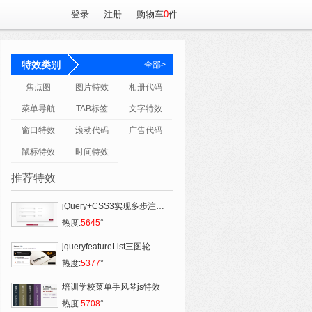
登录
注册
购物车
0
件
特效类别
全部>
焦点图
图片特效
相册代码
菜单导航
TAB标签
文字特效
窗口特效
滚动代码
广告代码
鼠标特效
时间特效
推荐特效
jQuery+CSS3实现多步注册表单进度条
热度:
5645
°
jqueryfeatureList三图轮换带文字提示
热度:
5377
°
培训学校菜单手风琴js特效
热度:
5708
°