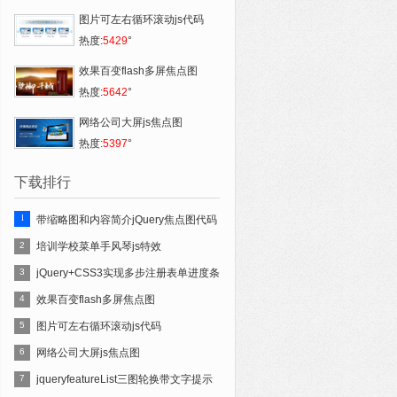
图片可左右循环滚动js代码
热度:
5429
°
效果百变flash多屏焦点图
热度:
5642
°
网络公司大屏js焦点图
热度:
5397
°
下载排行
1
带缩略图和内容简介jQuery焦点图代码
2
培训学校菜单手风琴js特效
3
jQuery+CSS3实现多步注册表单进度条
4
效果百变flash多屏焦点图
5
图片可左右循环滚动js代码
6
网络公司大屏js焦点图
7
jqueryfeatureList三图轮换带文字提示