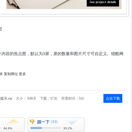
图
t带标题和简介内容的焦点图，默认为3屏，屏的数量和图片尺寸可自定义。猎酷网
夹
复制网址
更多
字提示.rar
大小： 84KB
下载：67次
所需积分：0分
点击下载
踩一下
(43)
64.8%
35.2%