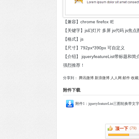
【兼容】chrome firefox IE
【关键字】js幻灯片 多屏 js代码 js焦点
【格式】js
【尺寸】792px*390px 可自定义
【介绍】 jqueryfeatureLis
强烈推荐！
分享到：
腾讯微博
新浪微博
人人网
邮件
收藏
附件下载
附件1：jqueryfeatureList三图轮换带文
顶一下
(79)