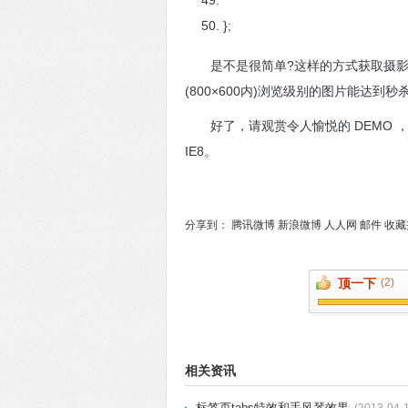
};
是不是很简单?这样的方式获取摄影级
(800×600内)浏览级别的图片能达到秒
好了，请观赏令人愉悦的 DEMO ，通过测
IE8。
分享到：
腾讯微博
新浪微博
人人网
邮件
收藏
顶一下
(2)
相关资讯
标签页tabs特效和手风琴效果