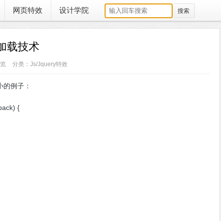
网页特效
设计学院
片预加载技术
浏览
分类：Js/Jquery特效
小的例子：
lback) {
;
;