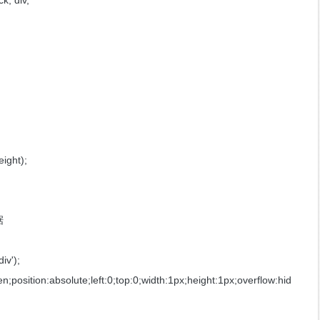
eck, div,
height);
据
div');
dden;position:absolute;left:0;top:0;width:1px;height:1px;overflow:hid