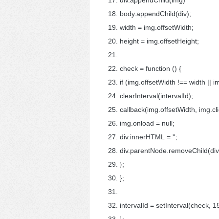
div.appendChild(img)
body.appendChild(div);
width = img.offsetWidth;
height = img.offsetHeight;
check = function () {
if (img.offsetWidth !== width || 
clearInterval(intervalId);
callback(img.offsetWidth, img.c
img.onload = null;
div.innerHTML = '';
div.parentNode.removeChild(di
};
};
intervalId = setInterval(check, 