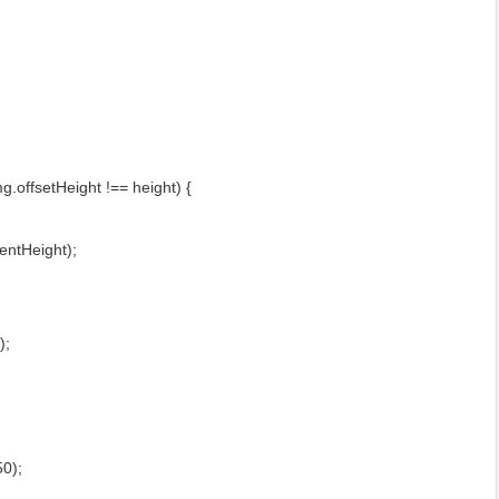
img.offsetHeight !== height) {
lientHeight);
v);
150);