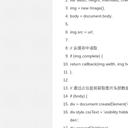
var width, height, intervalId, ch
img = new Image(),
body = document.body;
img.src = url;
// 从缓存中读取
if (img.complete) {
return callback(img.width, img.
};
// 通过占位提前获取图片头部数
if (body) {
div = document.createElement('
div.style.cssText = 'visibility:hi
den';