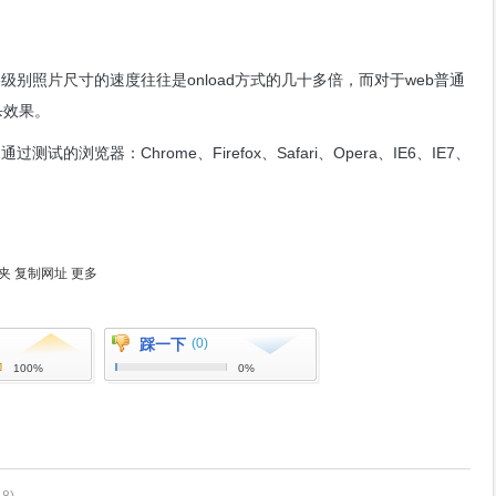
别照片尺寸的速度往往是onload方式的几十多倍，而对于web普通
杀效果。
试的浏览器：Chrome、Firefox、Safari、Opera、IE6、IE7、
夹
复制网址
更多
踩一下
(0)
100%
0%