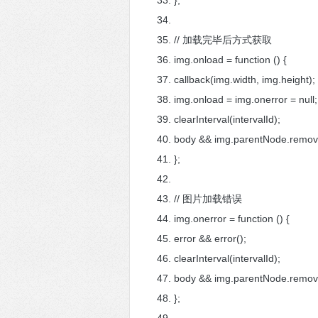
};
// 加载完毕后方式获取
img.onload = function () {
callback(img.width, img.height)
img.onload = img.onerror = nul
clearInterval(intervalId);
body && img.parentNode.remov
};
// 图片加载错误
img.onerror = function () {
error && error();
clearInterval(intervalId);
body && img.parentNode.remov
};