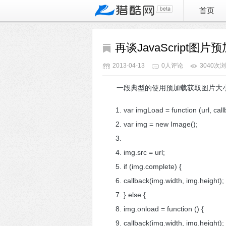
首页
再谈JavaScript图
2013-04-13
0人评论
3040次
一段典型的使用预加载获取图片大
var imgLoad = function (url, cal
var img = new Image();
img.src = url;
if (img.complete) {
callback(img.width, img.height)
} else {
img.onload = function () {
callback(img.width, img.height)