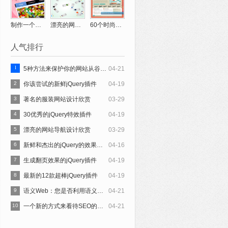
制作一个糖果店网站教程
漂亮的网站导航设计欣赏
60个时尚网站设计界面创意欣赏
人气排行
1
5种方法来保护你的网站从谷歌搜索引擎优化处罚
04-21
2
你该尝试的新鲜jQuery插件
04-19
3
著名的服装网站设计欣赏
03-29
4
30优秀的jQuery特效插件
04-19
5
漂亮的网站导航设计欣赏
03-29
6
新鲜和杰出的jQuery的效果摘要
04-16
7
生成翻页效果的jQuery插件
04-19
8
最新的12款超棒jQuery插件
04-19
9
语义Web：您是否利用语义搜索吗？
04-21
10
一个新的方式来看待SEO的演变
04-21